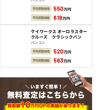
550
平均買取相場
万円
618
平均買取価格
万円
ケイワークス オーロラスター
クルーズ クラシックバン
バンコン
520
平均買取相場
万円
563
平均買取価格
万円
いますぐ簡単！
無料査定はこちらから