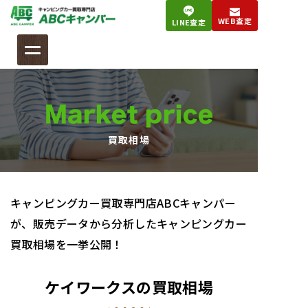
コ
WEB査定
LINE査定
ン
テ
ン
ツ
へ
Market price
ス
キ
買取相場
ッ
プ
キャンピングカー買取専門店ABCキャンパー
が
、
販売データから分析したキャンピングカー
買取相場を一挙公開！
ケイワークスの買取相場