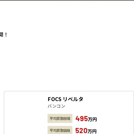
開！
FOCS リベルタ
バンコン
495
平均買取相場
万円
520
平均買取価格
万円