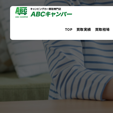
コ
ン
テ
ン
TOP
買取実績
買取相場
ツ
へ
ス
キ
ッ
プ