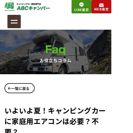
コ
WEB査定
LINE査定
ン
テ
ン
ツ
へ
Faq
ス
キ
お役立ちコラム
ッ
プ
一覧に戻る
いよいよ夏！キャンピングカー
に家庭用エアコンは必要？不
要？