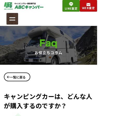
コ
WEB査定
LINE査定
ン
テ
ン
ツ
へ
Faq
ス
キ
お役立ちコラム
ッ
プ
一覧に戻る
キャンピングカーは、どんな人
が購入するのですか？