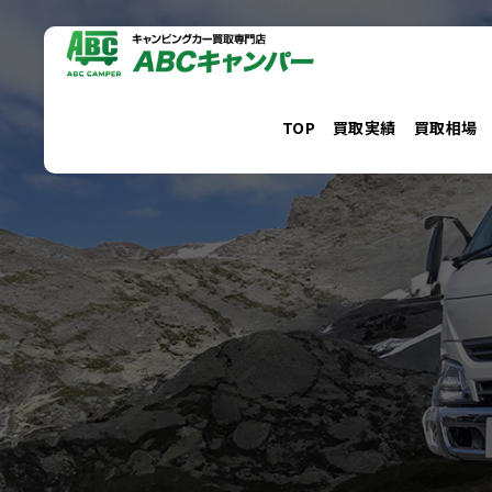
コ
ン
テ
ン
TOP
買取実績
買取相場
ツ
へ
ス
キ
ッ
プ