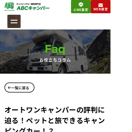
コ
WEB査定
LINE査定
ン
テ
ン
ツ
へ
Faq
ス
キ
お役立ちコラム
ッ
プ
一覧に戻る
オートワンキャンパーの評判に
迫る！ペットと旅できるキャン
ピングカー！？