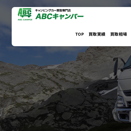
コ
ン
テ
ン
TOP
買取実績
買取相場
ツ
へ
ス
キ
ッ
プ