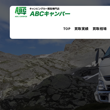
コ
ン
テ
ン
TOP
買取実績
買取相場
ツ
へ
ス
キ
ッ
プ