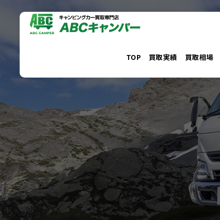
コ
ン
テ
ン
TOP
買取実績
買取相場
ツ
へ
ス
キ
ッ
プ