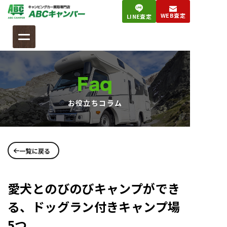
コ
WEB査定
LINE査定
ン
テ
ン
ツ
へ
Faq
ス
キ
お役立ちコラム
ッ
プ
一覧に戻る
愛犬とのびのびキャンプができ
る、ドッグラン付きキャンプ場
5つ。