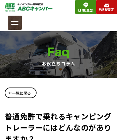
コ
WEB査定
LINE査定
ン
テ
ン
ツ
へ
Faq
ス
キ
お役立ちコラム
ッ
プ
一覧に戻る
普通免許で乗れるキャンピング
トレーラーにはどんなのがあり
ますか？