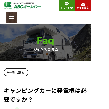
コ
WEB査定
LINE査定
ン
テ
ン
ツ
へ
Faq
ス
キ
お役立ちコラム
ッ
プ
一覧に戻る
キャンピングカーに発電機は必
要ですか？