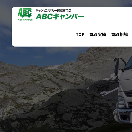
コ
ン
テ
ン
TOP
買取実績
買取相場
ツ
へ
ス
キ
ッ
プ