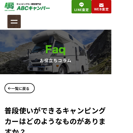
コ
WEB査定
LINE査定
ン
テ
ン
ツ
へ
Faq
ス
キ
お役立ちコラム
ッ
プ
一覧に戻る
普段使いができるキャンピング
カーはどのようなものがありま
すか？