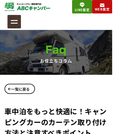
コ
WEB査定
LINE査定
ン
テ
ン
ツ
へ
Faq
ス
キ
お役立ちコラム
ッ
プ
一覧に戻る
車中泊をもっと快適に！キャン
ピングカーのカーテン取り付け
方法と注意すべきポイント