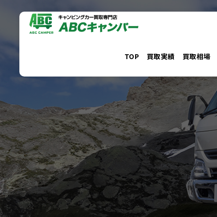
コ
ン
テ
ン
TOP
買取実績
買取相場
ツ
へ
ス
キ
ッ
プ