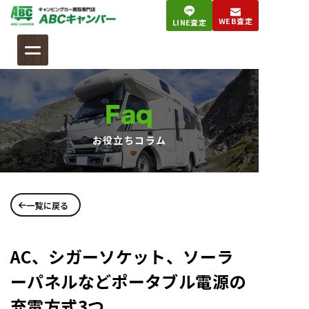
コ
WEB査定
LINE査定
ン
テ
ン
ツ
へ
Faq
ス
キ
お役立ちコラム
ッ
プ
一覧に戻る
AC、シガーソケット、ソーラ
ーパネルなどポータブル電源の
充電方式3つ。