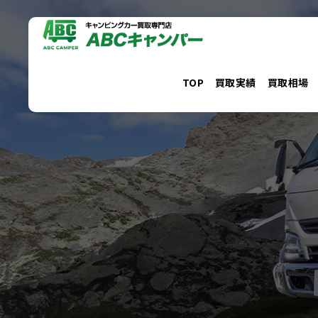
コ
ン
テ
ン
TOP
買取実績
買取相場
ツ
へ
ス
キ
ッ
プ