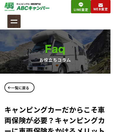
コ
WEB査定
LINE査定
ン
テ
ン
ツ
へ
Faq
ス
キ
お役立ちコラム
ッ
プ
一覧に戻る
キャンピングカーだからこそ車
両保険が必要？キャンピングカ
ーに車両保険をかけるメリット