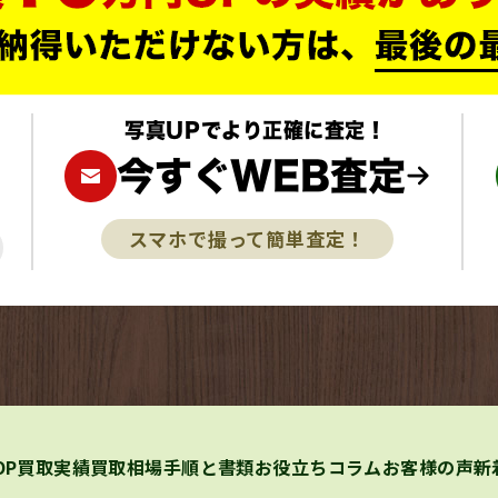
写真UPでより正確に査定！
今すぐWEB査定
スマホで撮って簡単査定！
OP
買取実績
買取相場
手順と書類
お役立ちコラム
お客様の声
新