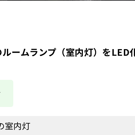
ルームランプ（室内灯）をLED
す
の室内灯