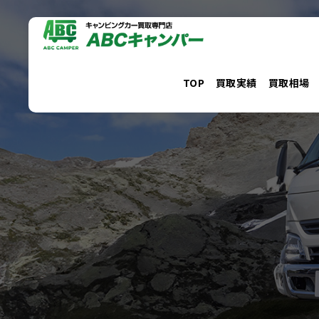
コ
ン
テ
ン
TOP
買取実績
買取相場
ツ
へ
ス
キ
ッ
プ