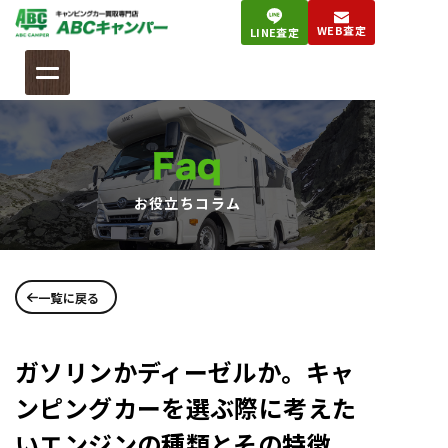
コ
WEB査定
LINE査定
ン
テ
ン
ツ
へ
Faq
ス
キ
お役立ちコラム
ッ
プ
一覧に戻る
ガソリンかディーゼルか。キャ
ンピングカーを選ぶ際に考えた
いエンジンの種類とその特徴。