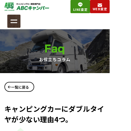
コ
WEB査定
LINE査定
ン
テ
ン
ツ
へ
Faq
ス
キ
お役立ちコラム
ッ
プ
一覧に戻る
キャンピングカーにダブルタイ
ヤが少ない理由4つ。