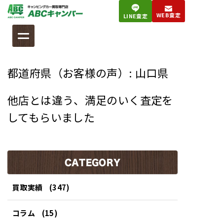
コ
WEB査定
LINE査定
ン
テ
ン
ツ
都道府県（お客様の声）:
山口県
へ
ス
他店とは違う、満足のいく査定を
キ
ッ
してもらいました
プ
CATEGORY
買取実績
(347)
コラム
(15)