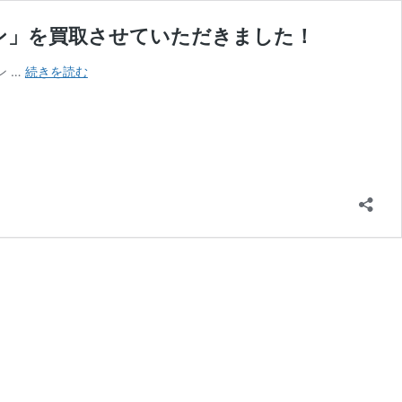
ン」を買取させていただきました！
大
ン …
続きを読む
阪
府
堺
市
の
お
客
様
よ
り
人
気
絶
頂
の
軽
キ